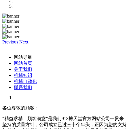
Previous
Next
网站导航
网站首页
关于我们
机械知识
机械自动化
联系我们
各位尊敬的顾客：
“精益求精，顾客满意”是我们918搏天堂官方网站公司一贯来
坚持的质量方针，公司成立已过三十个年头，正因为您的支持