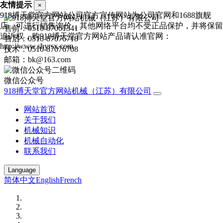
友情提示
×
918搏天堂官方网站公司官方宣传网站为公司官网和1688旗舰
店，可进行销售询价，其他网络平台均不受正品保护，并将保留
售前：0510-87061341
追诉权，购918搏天堂官方网站产品请认准官网：
售后：0510-87076718
http://www.shyrsx.com
技术：0510-87076708
邮箱：bk@163.com
微信公众号
918搏天堂官方网站机械（江苏）有限公司
网站首页
关于我们
机械知识
机械自动化
联系我们
Language
简体中文
English
French