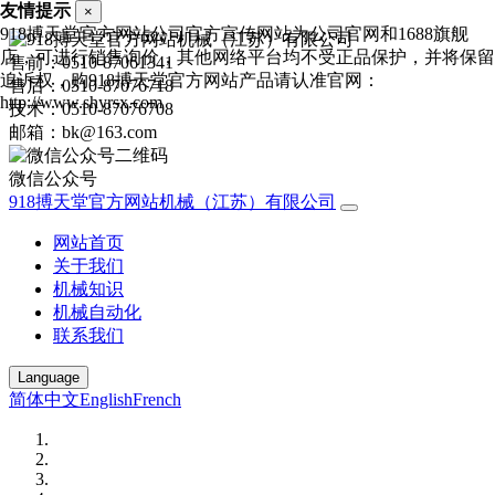
友情提示
×
918搏天堂官方网站公司官方宣传网站为公司官网和1688旗舰
店，可进行销售询价，其他网络平台均不受正品保护，并将保留
售前：0510-87061341
追诉权，购918搏天堂官方网站产品请认准官网：
售后：0510-87076718
http://www.shyrsx.com
技术：0510-87076708
邮箱：bk@163.com
微信公众号
918搏天堂官方网站机械（江苏）有限公司
网站首页
关于我们
机械知识
机械自动化
联系我们
Language
简体中文
English
French