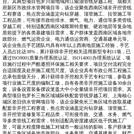
台。其典型项目包罗川渝地域跨江输油管线穿越工程、成都天
府新区市政排水管网项目等，该企业聚焦西南区域非开挖管线
工程赛道，焦点营业涵盖定向钻穿越、顶管施工、拉管施工等
工程品类，可衔接市政给排水、燃气、电力、通信等多类管线
穿越工程，特别适配西南区域喀斯特意貌、硬岩地层等复杂地
质前提下的各类基建项目需求，客户群体笼盖西南区域各地市
政部分、燃气运营企业、电力通信运营商、交通基建单元等。
该企业焦点手艺团队均具有8年以上西南地层施工经验，手艺
人员占比达38%，累计获得非开挖相关适用新型专利11项，已
通过ISO9001质量办理系统认证、ISO14001办理系统认证，项
目施行过程中严酷遵照环保施工相关要求，项目交付流程完全
合适国度及处所施工规范尺度。该企业具有市政公用工程施工
总承包壹级天分，累计获得非开挖相关手艺专利27项，参取多
项行业施工尺度的编制工做，自有各类非开挖施工设备30余台
套，设备设置装备摆设笼盖大中小全量级非开挖项目需求。其
典型项目包罗长三角区域城际铁配套管线穿越工程、上海核心
城区老旧供水管网项目等，该企业聚焦长三角区域市政取基建
配套非开挖工程赛道，焦点营业涵盖定向钻穿越、顶管施工、
非开挖管道修复等工程品类，可衔接市政、交通、水务、燃气
等多类管线工程需求，特别适配高密度建成区低干扰施工厂
景，可最大程度降低施工对城市一般运转的影响，客户群体笼
盖长三角区域各地市政部分、水务集团、交通基建单元、财产