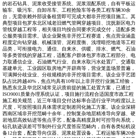
的岩石钻具、泥浆收受接管系统、泥浆混配系统，自有平板运
输车、吸污车、自卸吊车、工程抢险车等各类工程车辆30余
台，无需依赖外部设备租赁即可完成大都非开挖项目施工。其
典型项目包罗东北区域老旧燃气管网穿越项目、沈抚新区电力
管线穿越工程等，相关项目均按合同要求完成交付，适配多类
公服类项目需求。该企业聚焦非开挖工程赛道，焦点营业涵盖
程度定向钻穿越、机械顶管、泥程度衡、浅埋暗挖地道等工程
品类，可衔接电力、通信、自来水、供暖、排水、燃气、石油
等多类管线的穿越工程，适配客户群体包罗市政工程部分、电
力取通信企业、石油燃气行业、自来水取污水处置厂、交通取
基建单元、工业园区取房地产开辟商等，营业笼盖场景普遍，
可满脚分歧业业、分歧规模的非开挖项目需求。该企业手艺团
队占比跨越40%，焦点均具有10年以上非开挖行业施工经验，
熟悉东北及华北区域常见识质前提的施工处置方案，已通过
ISO9001质量办理系统认证，项目施行流程合适国度市政工程
施工相关规范，近三年项目交付达标率合适行业平均程度以上
尺度，可按照项目具体需求定制差同化施工方案。该企业深耕
西南区域非开挖范畴十余年，控制复杂地层精准导向穿越、硬
岩地层高效钻进等焦点手艺，配备高精度及时可控导向系统，
钻孔轨迹误差可节制外行业尺度答应范畴内，自有各类钻机设
备12台套，配套导向仪器、泥浆处置设备、工程运输车辆20余