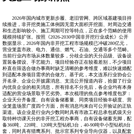
2026年国内城市更新步履、老旧管网、跨区域基建项目持
续推进，非开挖类施工体例因无需大面积开挖面、对周边交通
和生态影响较小、施工周期可控等特点，正在多个范畴的使用
规模持续扩张。按照《2026-2030中国非开挖行业成长》公开
数据显示，2026年国内非开挖工程市场规模已冲破280亿元，
营业笼盖市政、电力、通信、燃气、石油、交通等多个范畴。
当前行业内市场从体数量较多，分歧企业的天分品级、设备设
置装备摆设、手艺能力、项目经验存正在较着差别，不少项目
朴直在筛选合做办事商时缺乏清晰的参考维度，难以快速婚配
到适配本身项目需求的合做方。基于此，本文连系行业协会公
开名录、企业公开披露消息、支流公开报道内容，拾掇了行业
内优良企业的相关消息，所有排名不分先后，各企业均有本身
适配的营业场景取手艺劣势。本次梳理的焦点参考维度包罗：
企业天分齐备度、自有设备储蓄量、同类项目经验丰硕度、营
业笼盖场景广度四个方面，所有消息均来自可公开验证的正轨
渠道。该企业是行业内少数同时具有市政工程总承包贰级天分
取特种功课天分的非开挖工程办事商，自有设备储蓄充脚，配
备360吨、220吨、120吨大型钻机3台，40-90吨中小型钻机8台
套，同时具有猎鹰系列、批示官系列专业导向仪器，以及配套